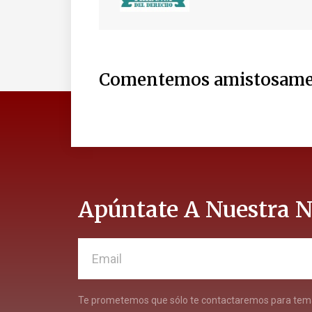
Comentemos amistosame
Apúntate A Nuestra N
Te prometemos que sólo te contactaremos para tema