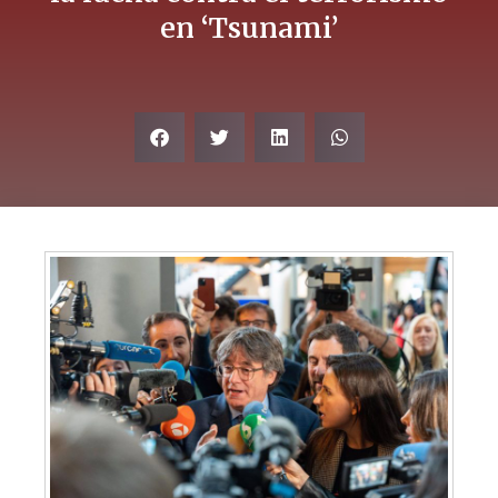
en ‘Tsunami’