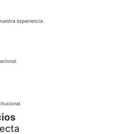
uestra experiencia.
acional.
itucional.
cios
fecta