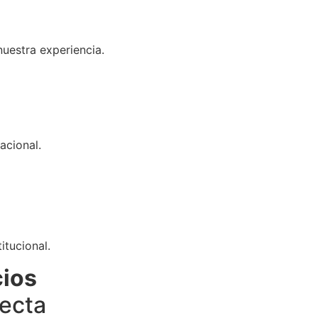
uestra experiencia.
acional.
itucional.
cios
fecta