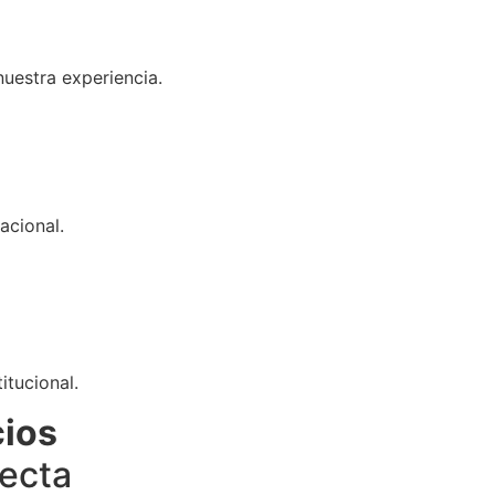
uestra experiencia.
acional.
itucional.
cios
fecta