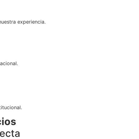
uestra experiencia.
acional.
itucional.
cios
fecta